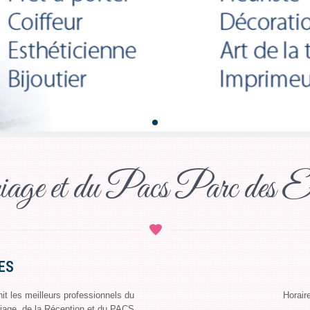
e et du Pacs Parc des Exp
ES
t les meilleurs professionnels du
Horair
riage, de la Réception et du PACS.