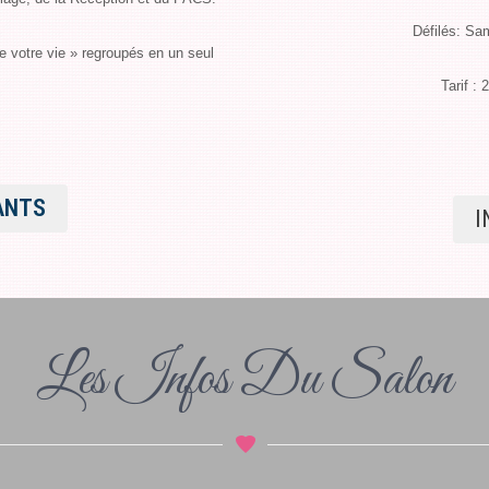
Défilés: Sa
de votre vie » regroupés en un seul
Tarif : 
ANTS
I
Les Infos Du Salon